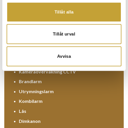
Tillåt alla
Tillåt urval
Hyrlarm/Bygglarm
Avvisa
Digitala nycklar
Kameraövervakning CCTV
Brandlarm
Utrymningslarm
Kombilarm
Lås
Dimkanon