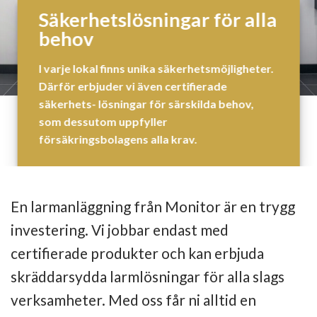
Säkerhetslösningar för alla
behov
I varje lokal finns unika säkerhetsmöjligheter.
Därför erbjuder vi även certifierade
säkerhets- lösningar för särskilda behov,
som dessutom uppfyller
försäkringsbolagens alla krav.
En larmanläggning från Monitor är en trygg
investering. Vi jobbar endast med
certifierade produkter och kan erbjuda
skräddarsydda larmlösningar för alla slags
verksamheter. Med oss får ni alltid en