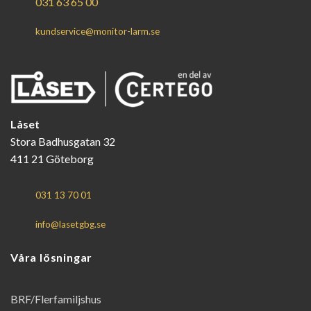
031 63 65 00
kundservice@monitor-larm.se
Låset
Stora Badhusgatan 32
411 21 Göteborg
031 13 70 01
info@lasetgbg.se
Våra lösningar
BRF/Flerfamiljshus