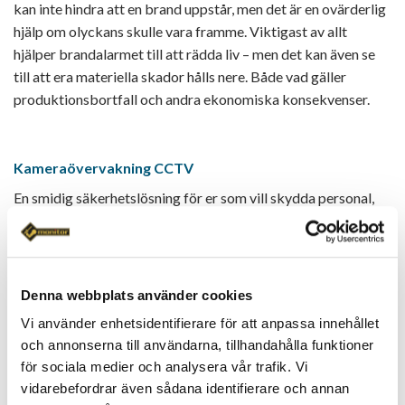
kan inte hindra att en brand uppstår, men det är en ovärderlig
hjälp om olyckans skulle vara framme. Viktigast av allt
hjälper brandalarmet till att rädda liv – men det kan även se
till att era materiella skador hålls nere. Både vad gäller
produktionsbortfall och andra ekonomiska konsekvenser.
Kameraövervakning CCTV
En smidig säkerhetslösning för er som vill skydda personal,
material och ekonomiska värden. Med aktiv
kameraövervakning får ni oslagbar bevakning och direkt
åtgärd vid eventuellt inbrott – från det att
övervakningskameran fångar en bild till det att en väktare är
Denna webbplats använder cookies
på plats.
Vi använder enhetsidentifierare för att anpassa innehållet
och annonserna till användarna, tillhandahålla funktioner
för sociala medier och analysera vår trafik. Vi
Dimkanon
vidarebefordrar även sådana identifierare och annan