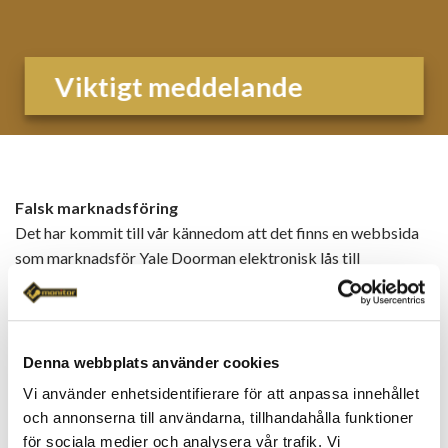
Viktigt meddelande
Falsk marknadsföring
Det har kommit till vår kännedom att det finns en webbsida
som marknadsför Yale Doorman elektronisk lås till
fantastiskt låga priser som kallar sig
Doormanbutiken.
Vårt problem med detta är att vårt varumärke Låset i
Centrum med vår butiksadress Stora Badhusgatan 32 i
Denna webbplats använder cookies
Göteborg används i marknadsföringen.
Vi använder enhetsidentifierare för att anpassa innehållet
och annonserna till användarna, tillhandahålla funktioner
Vi är inte på något vis avsändare/säljande bolag.
för sociala medier och analysera vår trafik. Vi