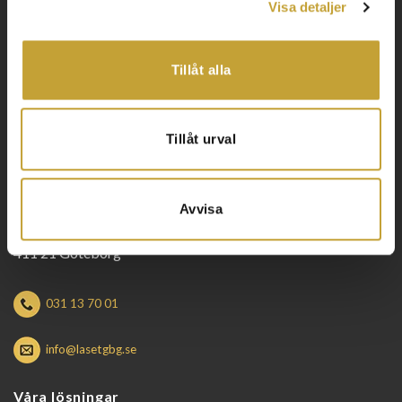
Visa detaljer
031 63 65 00
Tillåt alla
kundservice@monitor-larm.se
Tillåt urval
Låset
Avvisa
Stora Badhusgatan 32
411 21 Göteborg
031 13 70 01
info@lasetgbg.se
Våra lösningar