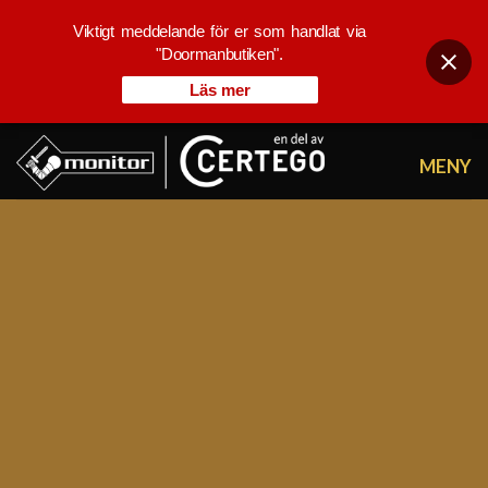
Viktigt meddelande för er som handlat via
"Doormanbutiken".
Läs mer
Skip
to
content