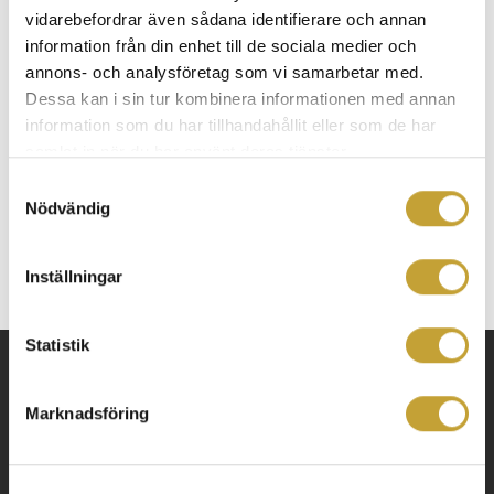
Vi har ingenting med denna webbsida eller webbshop att
vidarebefordrar även sådana identifierare och annan
göra och kan därmed inte ansvara för vad som händer om ni
information från din enhet till de sociala medier och
som kunder lägger beställningar där, eller vad som händer när
annons- och analysföretag som vi samarbetar med.
ni anger era inloggningsuppgifter till ert Shopify.com konto
Dessa kan i sin tur kombinera informationen med annan
via deras webbadress.
information som du har tillhandahållit eller som de har
Vårt budskap är att vi inte har något alls med detta att göra.
samlat in när du har använt deras tjänster.
Vi har polisanmält och hoppas att ingen drabbas på ett
Samtyckesval
negativt sätt om ni lägger beställning via denna butik
Nödvändig
Inställningar
Statistik
Marknadsföring
Monitor Larm
Gullbergs Strandgata 36A
411 04 Göteborg