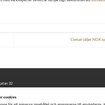
Consat väljer NOX s
gatan 32
org
Våra lösningar
r cookies
 01
BRF/Flerfamiljshus
rare för att anpassa innehållet och annonserna till användarna, t