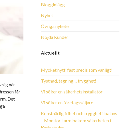
Blogginlägg
Nyhet
Övriga nyheter
Nöjda Kunder
Aktuellt
Mycket nytt, fast precis som vanligt!
Tystnad, tagning… trygghet!
v sig när
Vi söker en säkerhetsinstallatör
dressen får
arm. Det
Vi söker en företagssäljare
nga
Konstnärlig frihet och trygghet i balans
– Monitor Larm bakom säkerheten i
Karlastaden