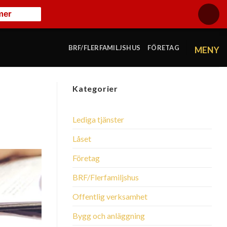
mer
BRF/FLERFAMILJSHUS
FÖRETAG
Kategorier
Lediga tjänster
Låset
Företag
BRF/Flerfamiljshus
Offentlig verksamhet
Bygg och anläggning