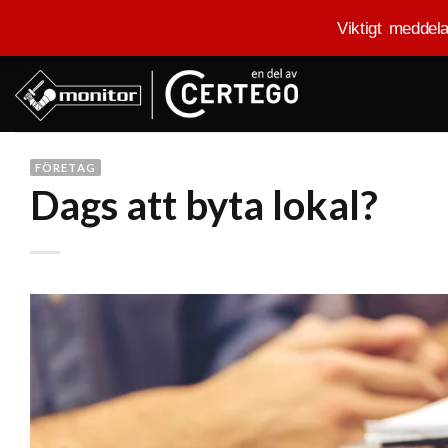
Viktigt meddel
Skip
to
content
FÖRETAG
Dags att byta lokal?