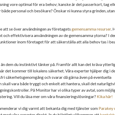
sning vore optimal för era behov; kanske är det passerkort, tag elle
v både personal och besökare? Önskar ni kunna styra grinden, utan 
lle att se över användningen av företagets
gemensamma resurser
. 
rnt och effektivisera användningen av de gemensamma ytorna? I d
nktioner inom företaget för att säkerställa att alla behov tas i be
 än dem du instinktivt tänker på. Framför allt kan det kräva ytterli
 det kommer till lokalens säkerhet. Våra experter hjälper dig i d
dsfri säkerhetsgenomgång och svarar då gärna även på eventuella
 skall vara både tryggt och enkelt att hantera, skall det naturligtv
ingskontroller. På Monitor har vi olika typer av avtal, som möjli
tering. Vill du läsa mer om våra finansieringslösningar?
Kika här!
ommenderar vi dig varmt att bekanta dig med tjänster som
Parakey
akt med våra experter direkt, är du hjärtligt välkommen att
kontakta