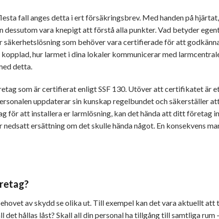
 flesta fall anges detta i ert försäkringsbrev. Med handen på hjärtat
kan dessutom vara knepigt att förstå alla punkter. Vad betyder egen
i er säkerhetslösning som behöver vara certifierade för att godkänna
är kopplad, hur larmet i dina lokaler kommunicerar med larmcentral
med detta.
retag som är certifierat enligt SSF 130. Utöver att certifikatet är e
personalen uppdaterar sin kunskap regelbundet och säkerställer att
ag för att installera er larmlösning, kan det hända att ditt företag i
får nedsatt ersättning om det skulle hända något. En konsekvens ma
öretag?
ovet av skydd se olika ut. Till exempel kan det vara aktuellt att t
ll det hållas låst? Skall all din personal ha tillgång till samtliga rum