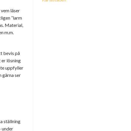
, vem läser
tligen ”larm
s. Material,
en m.m.
tt bevis på
 er lösning
nte uppfyller
n gärna ser
a ställning
 – under