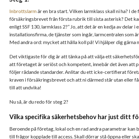
Inbrottslarm
är en bra start. Vilken larmklass skall ni ha? I de
försäkringsbrevet från första rubrik till sista asterisk? Det 
enligt SSF 130, larmklass 2?” Jo, att det är en kedja av delar 
installationsfirma, de tjänster som ingår, larmcentralen som 
Med andra ord: mycket att hålla koll på! Vi hjälper dig gärna 
Det viktigaste för dig är att tänka på att välja ett säkerhetsfö
att företaget är seriöst och kompetent, innebär det även att 
följer rådande standarder. Anlitar du ett icke-certifierat föret
kraven i försäkringsbrevet och att ni därmed står utan eller 
till att undvika!
Nu så, är du redo för steg 2?
Vilka specifika säkerhetsbehov har just ditt f
Beroende på företag, lokal och en rad andra parametrar kan beh
till frågor kopplade till access. Skall dörrar stå öppna eller ska