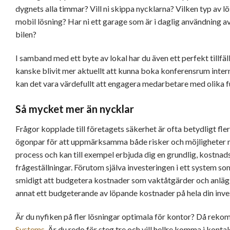
dygnets alla timmar? Vill ni skippa nycklarna? Vilken typ av lö
mobil lösning? Har ni ett garage som är i daglig användning a
bilen?
I samband med ett byte av lokal har du även ett perfekt tillfä
kanske blivit mer aktuellt att kunna boka konferensrum inte
kan det vara värdefullt att engagera medarbetare med olika fu
Så mycket mer än nycklar
Frågor kopplade till företagets säkerhet är ofta betydligt fler
ögonpar för att uppmärksamma både risker och möjligheter när
process och kan till exempel erbjuda dig en grundlig, kostna
frågeställningar. Förutom själva investeringen i ett system som
smidigt att budgetera kostnader som vaktåtgärder och anläggn
annat ett budgeterande av löpande kostnader på hela din inves
Är du nyfiken på fler lösningar optimala för kontor? Då rek
Systems
. Är du redo för steg tre och vill hellre komma i kont