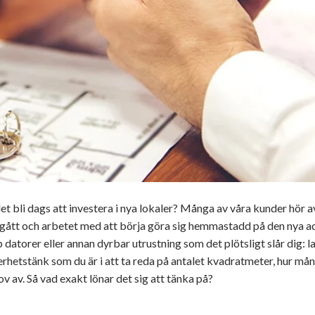
et bli dags att investera i nya lokaler? Många av våra kunder hör a
ar gått och arbetet med att börja göra sig hemmastadd på den nya a
atorer eller annan dyrbar utrustning som det plötsligt slår dig: l
säkerhetstänk som du är i att ta reda på antalet kvadratmeter, hur må
ov av. Så vad exakt lönar det sig att tänka på?