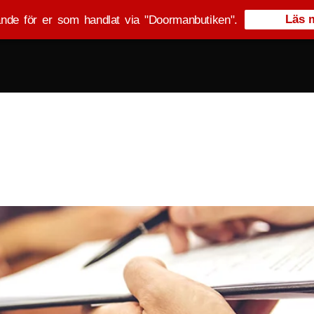
Läs 
ande för er som handlat via "Doormanbutiken".