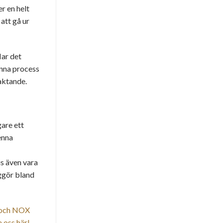
r en helt
att gå ur
Har det
enna process
aktande.
gare ett
enna
is även vara
ggör bland
 och NOX
 oss här!