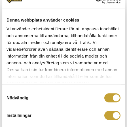
Företag
BRF/Flerfamiljshus
Denna webbplats använder cookies
Offentlig verksamhet
Vi använder enhetsidentifierare för att anpassa innehållet
Bygg och anläggning
och annonserna till användarna, tillhandahålla funktioner
för sociala medier och analysera vår trafik. Vi
Blogginlägg
vidarebefordrar även sådana identifierare och annan
information från din enhet till de sociala medier och
Nyhet
annons- och analysföretag som vi samarbetar med.
Övriga nyheter
Dessa kan i sin tur kombinera informationen med annan
information som du har tillhandahållit eller som de har
Nöjda Kunder
samlat in när du har använt deras tjänster.
Samtyckesval
Aktuellt
Nödvändig
Mycket nytt, fast precis som vanligt!
Inställningar
Tystnad, tagning… trygghet!