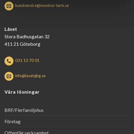
kundservice@monitor-larm.se
Låset
Stora Badhusgatan 32
411 21 Göteborg
031 13 70 01
info@lasetgbg.se
Våra lösningar
BRF/Flerfamiljshus
Företag
Offentlig verksamhet