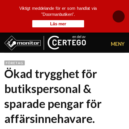
Viktigt meddelande för er som handlat via
"Doormanbutiken".
Läs mer
Skip
to
content
FÖRETAG
Ökad trygghet för
butikspersonal &
sparade pengar för
affärsinnehavare.