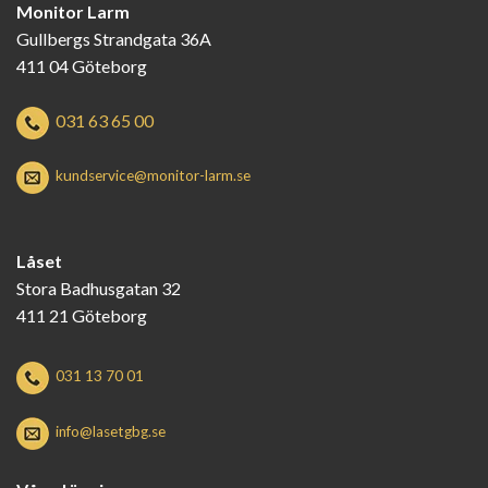
Monitor Larm
Gullbergs Strandgata 36A
411 04 Göteborg
031 63 65 00
kundservice@monitor-larm.se
Låset
Stora Badhusgatan 32
411 21 Göteborg
031 13 70 01
info@lasetgbg.se