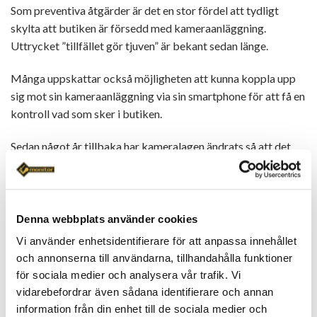
Som preventiva åtgärder är det en stor fördel att tydligt
skylta att butiken är försedd med kameraanläggning.
Uttrycket ”tillfället gör tjuven” är bekant sedan länge.
Många uppskattar också möjligheten att kunna koppla upp
sig mot sin kameraanläggning via sin smartphone för att få en
kontroll vad som sker i butiken.
Sedan något år tillbaka har kameralagen ändrats så att det
utan tillstånd går att övervaka sin butik. I vissa fall kan det
ändå behövas ansökas om tillstånd. Vi på Monitor Larm &
Bevakning hjälper gärna våra kunder med denna typ av
ansökning om så krävs. Vi hjälper gärna till att tolka lagen för
Denna webbplats använder cookies
den som tycker att det juridiska är krångligt.
Vi använder enhetsidentifierare för att anpassa innehållet
och annonserna till användarna, tillhandahålla funktioner
I en undersökning från 2013 uppmärksammar
Svensk Handel
för sociala medier och analysera vår trafik. Vi
att detta svinn uppgick
vidarebefordrar även sådana identifierare och annan
till 6 miljarder kronor. Och i en annan undersökning som
information från din enhet till de sociala medier och