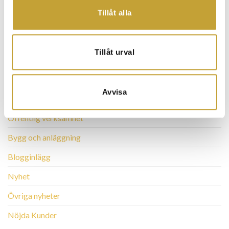
Kategorier
Tillåt alla
Lediga tjänster
Tillåt urval
Låset
Företag
Avvisa
BRF/Flerfamiljshus
Offentlig verksamhet
Bygg och anläggning
Blogginlägg
Nyhet
Övriga nyheter
Nöjda Kunder