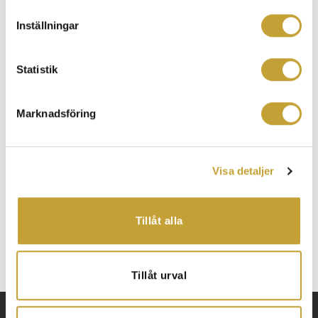
Nöjda Kunder
Inställningar
Aktuellt
Statistik
Mycket nytt, fast precis som vanligt!
Marknadsföring
Tystnad, tagning… trygghet!
Vi söker en säkerhetsinstallatör
Visa detaljer
Vi söker en företagssäljare
Konstnärlig frihet och trygghet i balans – Monitor Larm
bakom säkerheten i Karlastaden
Tillåt alla
Tillåt urval