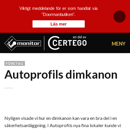
Viktigt meddelande för er som handlat via
"Doormanbutiken".
Läs mer
Skip
to
content
FÖRETAG
Autoprofils dimkanon
Nyligen visade vi hur en dimkanon kan vara en bra del i en
säkerhetsanläggning. I Autoprofils nya fina lokaler kunde vi