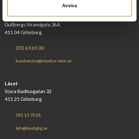
Avvisa
Monitor Larm
Gullbergs Strandgata 36A
411 04 Göteborg
031 63 65 00
kundservice@monitor-larm.se
Låset
Stora Badhusgatan 32
411 21 Göteborg
031 13 70 01
info@lasetgbg.se