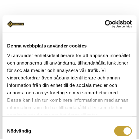
Kategorier
Lediga tjänster
Denna webbplats använder cookies
Låset
Vi använder enhetsidentifierare för att anpassa innehållet
Företag
och annonserna till användarna, tillhandahålla funktioner
för sociala medier och analysera vår trafik. Vi
BRF/Flerfamiljshus
vidarebefordrar även sådana identifierare och annan
Offentlig verksamhet
information från din enhet till de sociala medier och
annons- och analysföretag som vi samarbetar med.
Bygg och anläggning
Dessa kan i sin tur kombinera informationen med annan
information som du har tillhandahållit eller som de har
Blogginlägg
samlat in när du har använt deras tjänster.
Nyhet
Samtyckesval
Nödvändig
Övriga nyheter