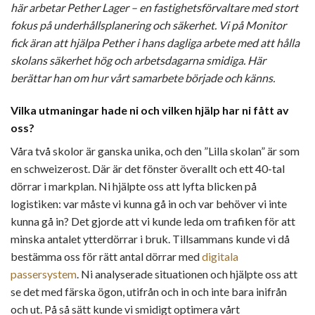
här arbetar Pether Lager – en fastighetsförvaltare med stort
fokus på underhållsplanering och säkerhet. Vi på Monitor
fick äran att hjälpa Pether i hans dagliga arbete med att hålla
skolans säkerhet hög och arbetsdagarna smidiga. Här
berättar han om hur vårt samarbete började och känns.
Vilka utmaningar hade ni och vilken hjälp har ni fått av
oss?
Våra två skolor är ganska unika, och den ”Lilla skolan” är som
en schweizerost. Där är det fönster överallt och ett 40-tal
dörrar i markplan. Ni hjälpte oss att lyfta blicken på
logistiken: var måste vi kunna gå in och var behöver vi inte
kunna gå in? Det gjorde att vi kunde leda om trafiken för att
minska antalet ytterdörrar i bruk. Tillsammans kunde vi då
bestämma oss för rätt antal dörrar med
digitala
passersystem
. Ni analyserade situationen och hjälpte oss att
se det med färska ögon, utifrån och in och inte bara inifrån
och ut. På så sätt kunde vi smidigt optimera vårt