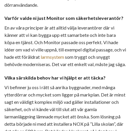
dörranvändande.
Varför valde ni just Monitor som säkerhetsleverantör?
En av våra principer är att alltid välja leverantörer där vi
känner att vi kan bygga upp ett samarbete och inte bara
köpa en tjänst. Och Monitor passade oss perfekt. Vi hade
idéer om vad vi ville uppnå, till exempel digital passage, och vi
hade ett föråldrat
larmsystem
som tryggt och snyggt
behövde moderniseras. Det var ett enkelt val, måste jag säga.
Vilka särskilda behov har vi hjälpt er att täcka?
Vi befinner ju oss i rätt så anrika byggnader, med många
ytterdörrar och mycket som ligger på markplan. Det är minst
sagt en väldigt komplex miljö vad gäller installationer och
säkerhet, och vi kände väl till slut att vår gamla
larmanläggning lämnade mycket att önska. Som lösning på
detta började ni med att installera NOX på ”Lilla skolan”, där