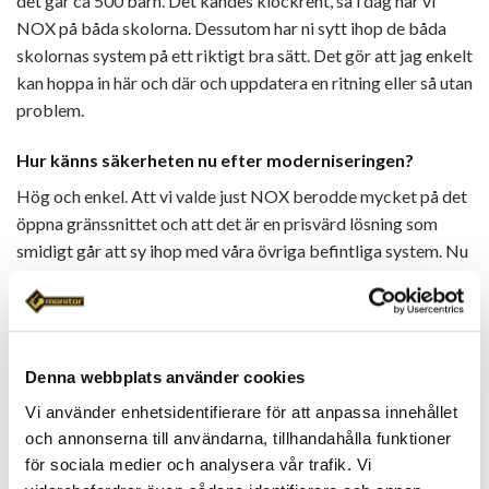
det går ca 500 barn. Det kändes klockrent, så i dag har vi
NOX på båda skolorna. Dessutom har ni sytt ihop de båda
skolornas system på ett riktigt bra sätt. Det gör att jag enkelt
kan hoppa in här och där och uppdatera en ritning eller så utan
problem.
Hur känns säkerheten nu efter moderniseringen?
Hög och enkel. Att vi valde just NOX berodde mycket på det
öppna gränssnittet och att det är en prisvärd lösning som
smidigt går att sy ihop med våra övriga befintliga system. Nu
kan vi till exempel enkelt köra integrationer mellan personal-
och elevregister. Dessutom sitter vi ju som sagt i lokaler med
vissa utmaningar, där det bland annat krävs noggrann
placering av detektorer. Detta har vi fått fin hjälp med och
Denna webbplats använder cookies
det gör att både jag och min ledning kan sova gott om
Vi använder enhetsidentifierare för att anpassa innehållet
nätterna.
och annonserna till användarna, tillhandahålla funktioner
Hur upplever du samarbetet med oss?
för sociala medier och analysera vår trafik. Vi