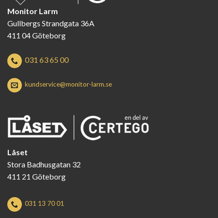
Monitor Larm
Gullbergs Strandgata 36A
411 04 Göteborg
031 63 65 00
kundservice@monitor-larm.se
Låset
Stora Badhusgatan 32
411 21 Göteborg
031 13 70 01