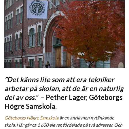
”
Det k
änns lite som att era tekniker
arbetar på skolan, att de är en naturlig
del av oss.”
–
Pether Lager, G
öteborgs
Högre Samskola.
Göteborgs Högre Samskola
är en anrik men nytänkande
skola. Här går ca 1 600 elever, fördelade på två adresser. Och