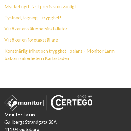
Mycket nytt, fast precis som vanligt!
Tystnad, tagning… trygghet!
Vi söker en säkerhetsinstallatör
Vi söker en företagssäljare
Konstnärlig frihet och trygghet i balans – Monitor Larm
bakom säkerheten i Karlastaden
Monitor Larm
Gullbergs Strandgata 36A
411 04 Göteborg