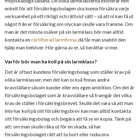
miljöskadliga sådana. De olika larmklasserna existerar helt
enkelt för att försäkringsbolagen ska kunna försäkra varje
verksamhet på ett riktigt och rättvist sätt – så att ni kan få ut
något från er försäkring om olyckan skulle vara framme. Om
man är det minsta osäker på sin larmklass bör man alltid
kontakta en
certifierad larmfirma
, då får man snabbt den
hjälp man behöver. Hör gärna av er, så berättar vi mer.
Varför bör man ha koll på sin larmklass?
Det är oftast kundens försäkringsbolag som ställer krav på
olika larmklasser, men det kan också finnas andra
kravställare såsom kunder eller ens egen ambition. Om det är
försäkringsbolaget som är kravställare så framgår det vilka
krav de ställer i försäkringsbrevet. Skulle det vara så att man
inte har koll på sitt försäkringsbrev kan man alltid kontakta
sitt försäkringsbolag och begära att få se en kopia. Tänk på
att: om man skulle råka ut för en skada, så har
försäkringsbolaget rätt att ta bort eller reducera