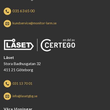
031 63 65 00
kundservice@monitor-larm.se
Låset
Stora Badhusgatan 32
411 21 Göteborg
031 13 70 01
info@lasetgbg.se
Våra lösningar