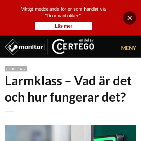
Viktigt meddelande för er som handlat via
"Doormanbutiken".
Läs mer
Skip
to
content
FÖRETAG
Larmklass – Vad är det
och hur fungerar det?