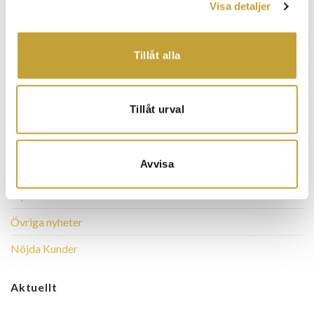
Visa detaljer
Lediga tjänster
Låset
Tillåt alla
Företag
BRF/Flerfamiljshus
Tillåt urval
Offentlig verksamhet
Bygg och anläggning
Avvisa
Blogginlägg
Nyhet
Övriga nyheter
Nöjda Kunder
Aktuellt