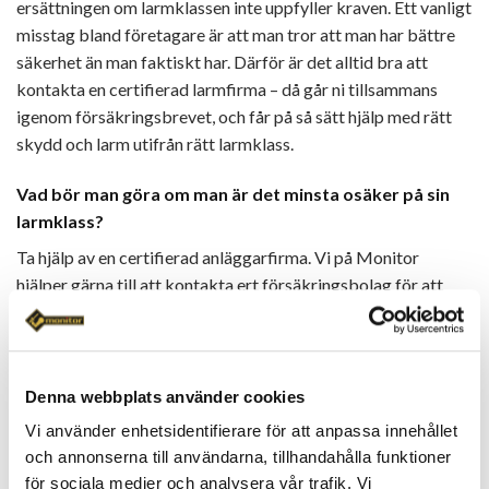
ersättningen om larmklassen inte uppfyller kraven. Ett vanligt
misstag bland företagare är att man tror att man har bättre
säkerhet än man faktiskt har. Därför är det alltid bra att
kontakta en certifierad larmfirma – då går ni tillsammans
igenom försäkringsbrevet, och får på så sätt hjälp med rätt
skydd och larm utifrån rätt larmklass.
Vad bör man göra om man är det minsta osäker på sin
larmklass?
Ta hjälp av en certifierad anläggarfirma. Vi på Monitor
hjälper gärna till att kontakta ert försäkringsbolag för att
underlätta för er. Då får ni snabbt klarhet i vad som gäller för
just er verksamhet. Tänk på att: ni behöver få skriftlig
dokumentation på allt som försäkringsbolaget säger i
ärendet. På så sätt kan ni alltid, vid behov, visa upp vad som
Denna webbplats använder cookies
avtalats. Även detta hjälper en certifierad anläggarfirma till
Vi använder enhetsidentifierare för att anpassa innehållet
med. Men, var alltid noga med att endast anlita de
och annonserna till användarna, tillhandahålla funktioner
anläggarfirmor som kan bevisa att de är certifierade. Och
för sociala medier och analysera vår trafik. Vi